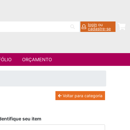
login
ou
cadastre-se
FÓLIO
ORÇAMENTO
Voltar para categoria
dentifique seu item