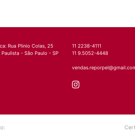
ica: Rua Plinio Colas, 25 
11 2238-4111
Paulista - São Paulo - SP
11 9.5052-4448
vendas.reporpel@gmail.co
o:
Cert